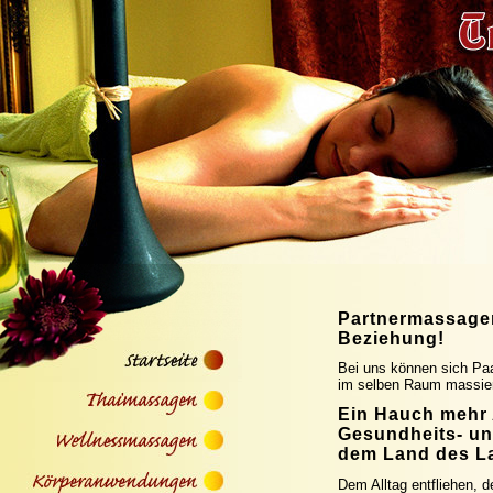
Partnermassagen
Beziehung!
Bei uns können sich Paa
im selben Raum massier
Ein Hauch mehr
Gesundheits- u
dem Land des L
Dem Alltag entfliehen, 